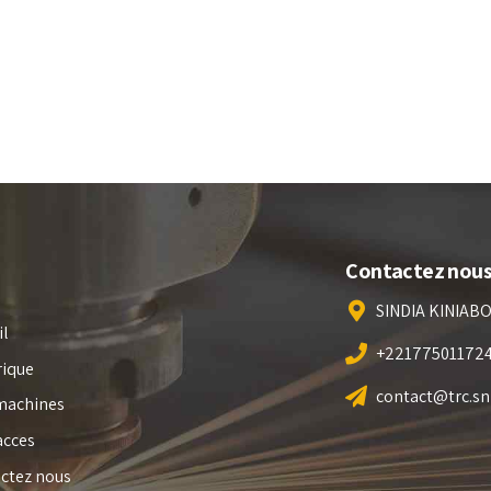
Contactez nou
SINDIA KINIAB
il
+22177501172
rique
contact@trc.sn
machines
acces
ctez nous