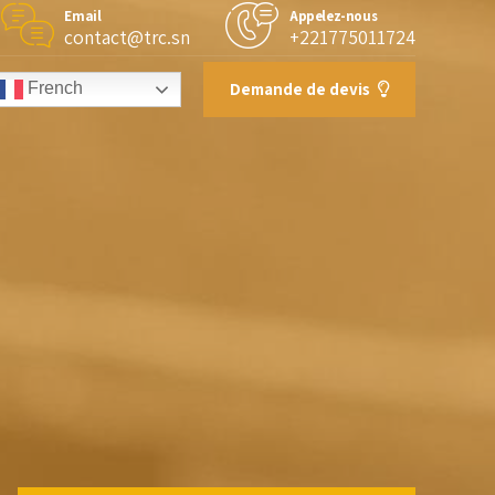
Email
Appelez-nous
contact@trc.sn
+221775011724
Demande de devis
French